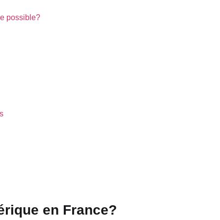
e possible?
s
érique en France?