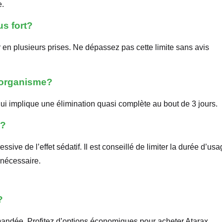
e.
us fort?
n plusieurs prises. Ne dépassez pas cette limite sans avis
l’organisme?
ui implique une élimination quasi complète au bout de 3 jours.
e?
ive de l’effet sédatif. Il est conseillé de limiter la durée d’us
 nécessaire.
?
ommandée. Profitez d’options économiques pour acheter Atarax