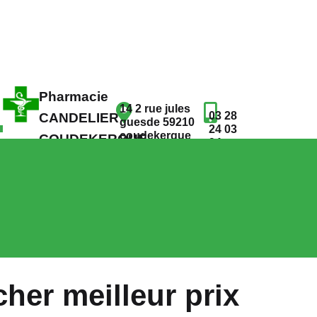
Pharmacie
14 2 rue jules
03 28
CANDELIER
guesde 59210
24 03
coudekerque
COUDEKERQUE
94
branche
BRANCHE
cher meilleur prix