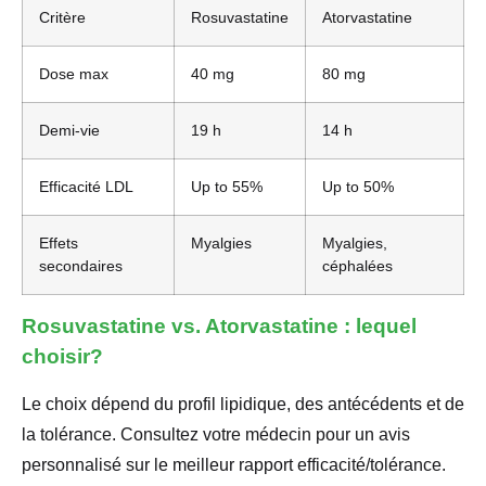
Critère
Rosuvastatine
Atorvastatine
Dose max
40 mg
80 mg
Demi-vie
19 h
14 h
Efficacité LDL
Up to 55%
Up to 50%
Effets
Myalgies
Myalgies,
secondaires
céphalées
Rosuvastatine vs. Atorvastatine : lequel
choisir?
Le choix dépend du profil lipidique, des antécédents et de
la tolérance. Consultez votre médecin pour un avis
personnalisé sur le meilleur rapport efficacité/tolérance.