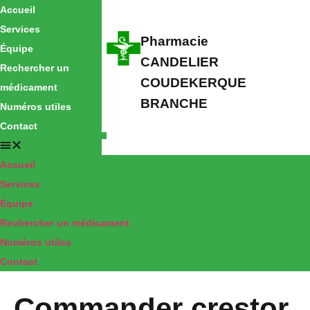
Accueil
Services
Pharmacie
Équipe
CANDELIER
Rechercher un
COUDEKERQUE
médicament
BRANCHE
Numéros utiles
Contact
Accueil
Services
Équipe
Rechercher un médicament
Numéros utiles
Contact
Commander crestor