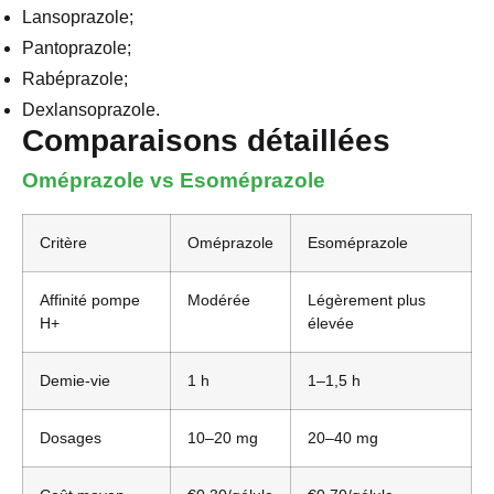
Lansoprazole;
Pantoprazole;
Rabéprazole;
Dexlansoprazole.
Comparaisons détaillées
Oméprazole vs Esoméprazole
Critère
Oméprazole
Esoméprazole
Affinité pompe
Modérée
Légèrement plus
H+
élevée
Demie-vie
1 h
1–1,5 h
Dosages
10–20 mg
20–40 mg