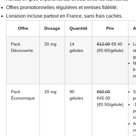
Offres promotionnelles régulières et remises fidélité;
Livraison incluse partout en France, sans frais cachés.
Offre
Dosage
Quantité
Prix
A
Pack
20 mg
14
€12.00
€8.40
L
Découverte
gélules
(€0.60/gélule)
s
g
N
f
i
Pack
20 mg
90
€60.00
S
Économique
gélules
€45.00
p
(€0.50/gélule)
-
p
c
A
c