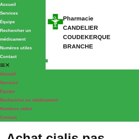
Accueil
Services
Pharmacie
Équipe
CANDELIER
Rechercher un
COUDEKERQUE
médicament
BRANCHE
Numéros utiles
Contact
Accueil
Services
Équipe
Rechercher un médicament
Numéros utiles
Contact
Achat cialis pas