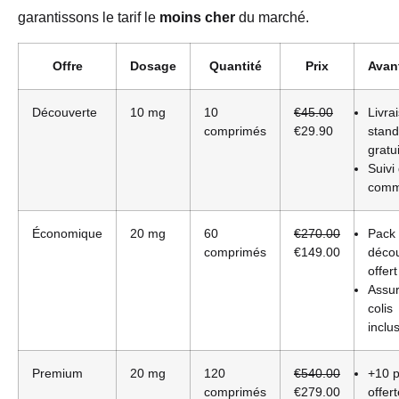
garantissons le tarif le
moins cher
du marché.
Offre
Dosage
Quantité
Prix
Avan
Découverte
10 mg
10
€45.00
Livra
comprimés
€29.90
stand
gratu
Suivi
com
Économique
20 mg
60
€270.00
Pack
comprimés
€149.00
déco
offert
Assu
colis
inclu
Premium
20 mg
120
€540.00
+10 p
comprimés
€279.00
offer