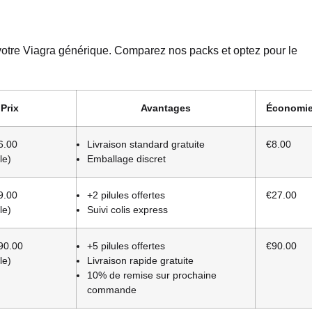
otre Viagra générique. Comparez nos packs et optez pour le
Prix
Avantages
Économi
6.00
Livraison standard gratuite
€8.00
le)
Emballage discret
9.00
+2 pilules offertes
€27.00
le)
Suivi colis express
90.00
+5 pilules offertes
€90.00
le)
Livraison rapide gratuite
10% de remise sur prochaine
commande