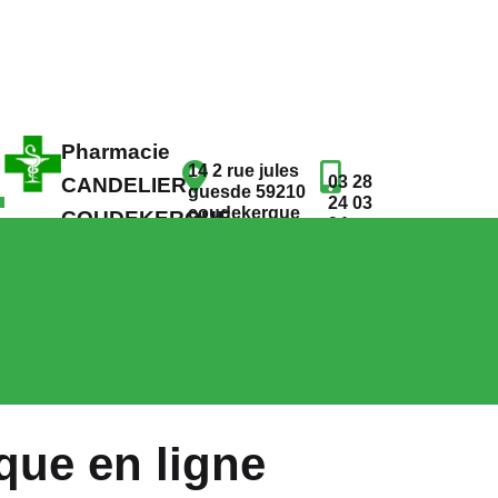
Pharmacie
14 2 rue jules
03 28
CANDELIER
guesde 59210
24 03
coudekerque
COUDEKERQUE
94
branche
BRANCHE
que en ligne